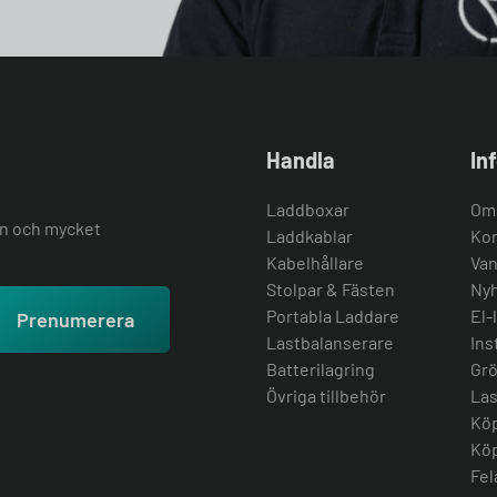
Handla
In
Laddboxar
Om
ion och mycket
Laddkablar
Kon
Kabelhållare
Van
Stolpar & Fästen
Nyh
Portabla Laddare
El-
Prenumerera
Lastbalanserare
Ins
Batterilagring
Grö
Övriga tillbehör
Las
Köp
Köp
Fel