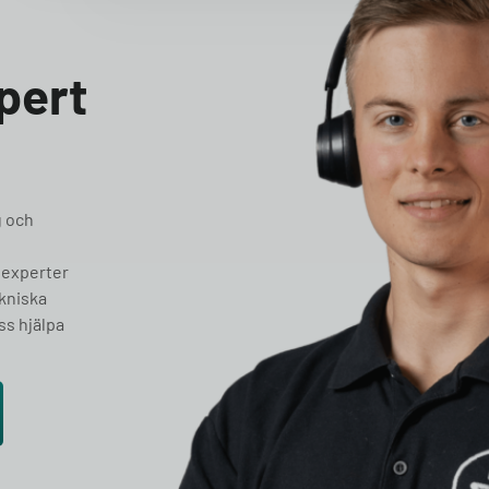
pert
g och
 experter
ekniska
ss hjälpa