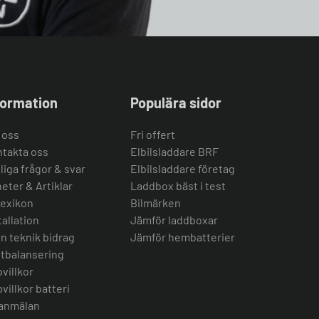
formation
Populära sidor
 oss
Fri offert
takta oss
Elbilsladdare BRF
liga frågor & svar
Elbilsladdare företag
eter & Artiklar
Laddbox bäst i test
lexikon
Bilmärken
tallation
Jämför laddboxar
n teknik bidrag
Jämför hembatterier
tbalansering
villkor
villkor batteri
anmälan