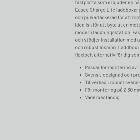
fästplatta som erbjuder en hål
Easee Charge Lite laddboxar p
och pulverlackerad för att mot
idealisk för att byta ut en m
modern laddningsstation. Fäs
och stödjer installation med 
och robust lösning. Laddbox i
flexibelt alternativ för dig so
Passar för montering av 1
Svensk-designad och pro
Tillverkad i robust svensk
För montering på Ø 60 mm
Väderbeständig