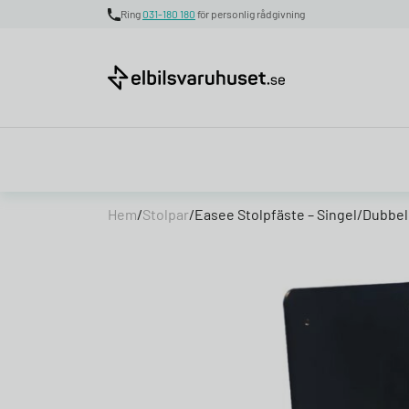
Ring
031-180 180
för personlig rådgivning
Skip to content
Hem
/
Stolpar
/
Easee Stolpfäste – Singel/Dubbel