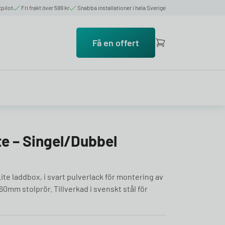
tpilot
Fri frakt över 599 kr
Snabba installationer i hela Sverige
Få en offert
e – Singel/Dubbel
te laddbox, i svart pulverlack för montering av
60mm stolprör. Tillverkad i svenskt stål för