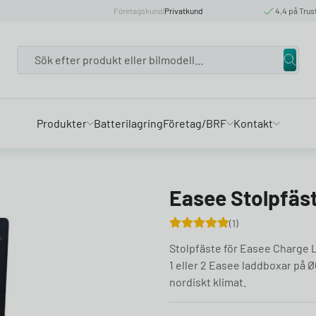
Företagskund
|
Privatkund
4,4 på Trus
Search
Produkter
Batterilagring
Företag/BRF
Kontakt
Easee Stolpfäst
1
Stolpfäste för Easee Charge Li
1 eller 2 Easee laddboxar på Ø
nordiskt klimat.