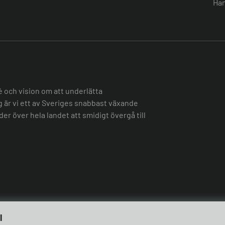
Han
é och vision om att underlätta
ag är vi ett av Sveriges snabbast växande
er över hela landet att smidigt övergå till
l