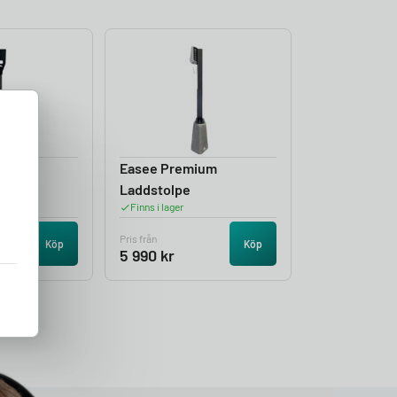
tolpe
Easee Premium
Laddstolpe
Finns i lager
Pris från
Köp
Köp
5 990
kr