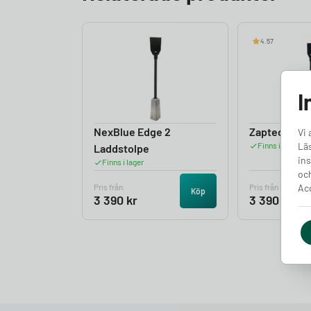
4.57
I
NexBlue Edge 2
Zaptec Go L
Vi 
Läs
Finns i lager
Laddstolpe
ins
Finns i lager
och
Acc
Pris från
Pris från
Köp
3 390
kr
3 390
kr