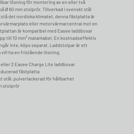
lbar lösning för montering av en eller två
å Ø 60 mm stolprör. Tillverkad i svenskt stål
stå det nordiska klimatet, denna fästplatta är
otorvärmarplats eller motorvärmarcentral mot en
tplattan är kompatibel med Easee laddboxar
upp till 10 mm² matarkabel. En kostnadseffektiv
ngår inte, köps separat. Laddstolpar är ett
m vill ha en fristående lösning.
 eller 2 Easee Charge Lite laddboxar
ducerad fästplatta
t stål, pulverlackerad för hållbarhet
 stolprör