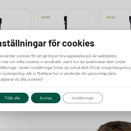
5.00
5.00
nställningar för cookies
addstolpe
Zaptec Go Premium
Easee Ladds
använder cookies för att ge dig en bra upplevelse på vår webbplats.
 mer om vilka cookies vi använder, samt hur du avaktiverar dem under
Finns i lager
Laddstolpe
tällningar. Under inställningar hittar du också länk till vår integritetspolicy
Finns i lager
 cookiepolicy, där vi förklarar hur vi använder din personliga data.
epterar du alla cookies?
Pris från
Pris från
Köp
Köp
5 990
kr
3 390
kr
Tillåt alla
Avvisa
Inställningar