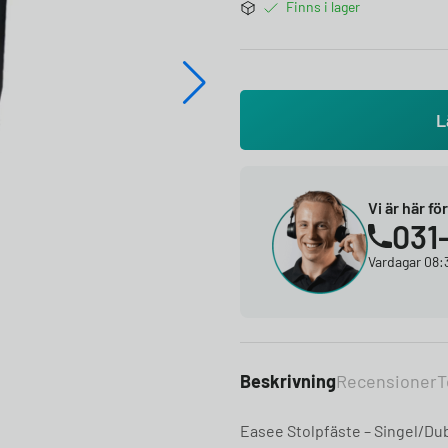
Finns i lager
L
Vi är här fö
031
Vardagar 08:3
Beskrivning
Recensioner
T
Easee Stolpfäste – Singel/Du