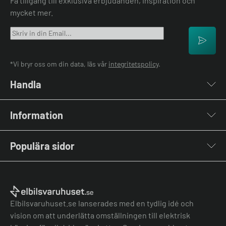
Få tillgång till exklusiva erbjudanden, inspiration och
mycket mer.
*Vi bryr oss om din data, läs vår
integritetspolicy
.
Handla
Laddboxar
Information
Laddkablar
Kabelhållare
Om oss
Stolpar & Fästen
Populära sidor
Kontakta oss
Portabla Laddare
Vanliga frågor & svar
Lastbalanserare
Fri offert
Nyheter & Artiklar
Batterilagring
Elbilsladdare BRF
El-lexikon
Övriga tillbehör
Elbilsladdare företag
Installation
Laddbox bäst i test
Elbilsvaruhuset.se lanserades med en tydlig idé och
Grön teknik bidrag
Bilmärken
vision om att underlätta omställningen till elektrisk
Lastbalansering