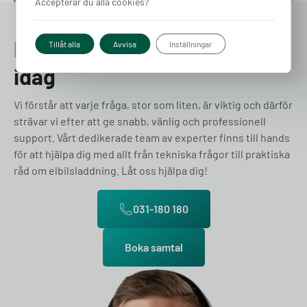
Accepterar du alla cookies?
Prata med en expert redan
Tillåt alla
Avvisa
Inställningar
idag
Vi förstår att varje fråga, stor som liten, är viktig och därför
strävar vi efter att ge snabb, vänlig och professionell
support. Vårt dedikerade team av experter finns till hands
för att hjälpa dig med allt från tekniska frågor till praktiska
råd om elbilsladdning. Låt oss hjälpa dig!
031-180 180
Boka samtal