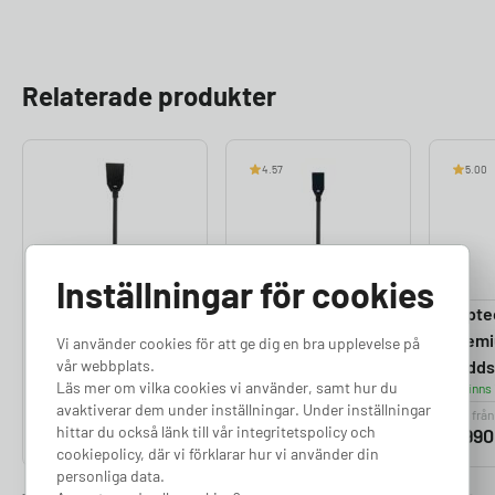
Relaterade produkter
4.57
5.00
Inställningar för cookies
NexBlue Edge 2
Zaptec Go
Zapte
Laddstolpe
Laddstolpe
Prem
Vi använder cookies för att ge dig en bra upplevelse på
Finns i lager
Finns i lager
vår webbplats.
Ladds
Läs mer om vilka cookies vi använder, samt hur du
Finns 
avaktiverar dem under inställningar. Under inställningar
Pris från
Pris från
Pris från
hittar du också länk till vår integritetspolicy och
3 390
kr
3 390
kr
5 99
cookiepolicy, där vi förklarar hur vi använder din
personliga data.