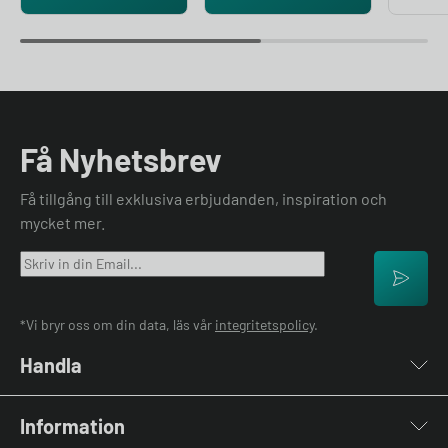
Få Nyhetsbrev
Få tillgång till exklusiva erbjudanden, inspiration och
mycket mer.
*Vi bryr oss om din data, läs vår
integritetspolicy
.
Handla
Laddboxar
Information
Laddkablar