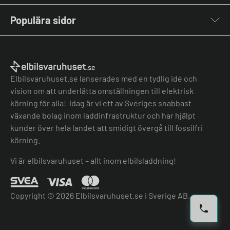
Kabelhållare
Om oss
Stolpar & Fästen
Populära sidor
Kontakta oss
Portabla Laddare
Vanliga frågor & svar
Lastbalanserare
Fri offert
Nyheter & Artiklar
Batterilagring
Elbilsladdare BRF
El-lexikon
Övriga tillbehör
Elbilsladdare företag
Installation
Laddbox bäst i test
Elbilsvaruhuset.se lanserades med en tydlig idé och
Grön teknik bidrag
Bilmärken
vision om att underlätta omställningen till elektrisk
Lastbalansering
Jämför laddboxar
körning för alla! Idag är vi ett av Sveriges snabbast
Köpvillkor
Jämför hembatterier
växande bolag inom laddinfrastruktur och har hjälpt
Köpvillkor batteri
kunder över hela landet att smidigt övergå till fossilfri
Felanmälan
körning.
Hantera cookies
Vi är elbilsvaruhuset – allt inom elbilsladdning!
Copyright © 2026 Elbilsvaruhuset.se i Sverige AB.