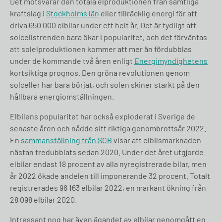
Det motsvarar den totala elproduktionen från samtliga
kraftslag i
Stockholms län
eller tillräcklig energi för att
driva 650 000 elbilar under ett helt år. Det är tydligt att
solcellstrenden bara ökar i popularitet, och det förväntas
att solelproduktionen kommer att mer än fördubblas
under de kommande två åren enligt
Energimyndighetens
kortsiktiga prognos. Den gröna revolutionen genom
solceller har bara börjat, och solen skiner starkt på den
hållbara energiomställningen.
Elbilens popularitet har också exploderat i Sverige de
senaste åren och nådde sitt riktiga genombrottsår 2022.
En
sammanställning från SCB
visar att elbilsmarknaden
nästan tredubblats sedan 2020. Under det året utgjorde
elbilar endast 18 procent av alla nyregistrerade bilar, men
år 2022 ökade andelen till imponerande 32 procent. Totalt
registrerades 96 163 elbilar 2022, en markant ökning från
28 098 elbilar 2020.
Intressant nog har även ägandet av elbilar genomgått en