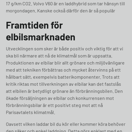
17 g/km CO2. Volvo V60 är en laddhybrid som tar hänsyn till
morgondagen. Kanske också därför den är så populär
Framtiden för
elbilsmarknaden
Utvecklingen som sker är både positiv och viktig för att vi
ska bli närmare att nå de klimatmål som är uppsatta.
Produktionen av elbilar blir allt grönare och miljövänligare
med att tekniken förbättras och mycket återvinns på ett
hållbart sätt, exempelvis batterikomponenter. Trots att
kritik riktas mot tillverkningen av elbilar kan det fastslås
att elbilen är betydligt grönare än förbränningsbilen. Den
ökade försäljningen av elbilar och konkurrensen mot
förbränningsbilar är ett positivt steg mot att nå
Parisavtalets klimatmål.
Oavsett vilken laddar bil du kör eller kommer köra behöver
den säker och enkel laddning. Detta görs enklast med en