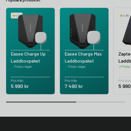
4.60
4.55
Easee Charge Up
Easee Charge Max
Zapte
Laddboxpaket
Laddboxpaket
Ladd
Finns i lager
Finns i lager
Finns 
Pris från
Pris från
Pris från
5 990
kr
7 490
kr
5 99