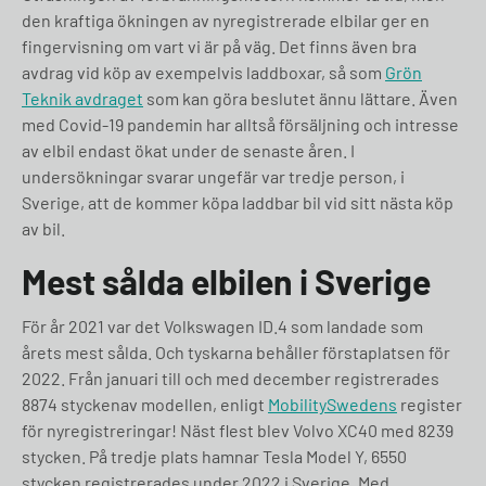
den kraftiga ökningen av nyregistrerade elbilar ger en
fingervisning om vart vi är på väg. Det finns även bra
avdrag vid köp av exempelvis laddboxar, så som
Grön
Teknik avdraget
som kan göra beslutet ännu lättare. Även
med Covid-19 pandemin har alltså försäljning och intresse
av elbil endast ökat under de senaste åren. I
undersökningar svarar ungefär var tredje person, i
Sverige, att de kommer köpa laddbar bil vid sitt nästa köp
av bil.
Mest sålda elbilen i Sverige
För år 2021 var det Volkswagen ID.4 som landade som
årets mest sålda. Och tyskarna behåller förstaplatsen för
2022. Från januari till och med december registrerades
8874 styckenav modellen, enligt
MobilitySwedens
register
för nyregistreringar! Näst flest blev Volvo XC40 med 8239
stycken. På tredje plats hamnar Tesla Model Y, 6550
stycken registrerades under 2022 i Sverige. Med