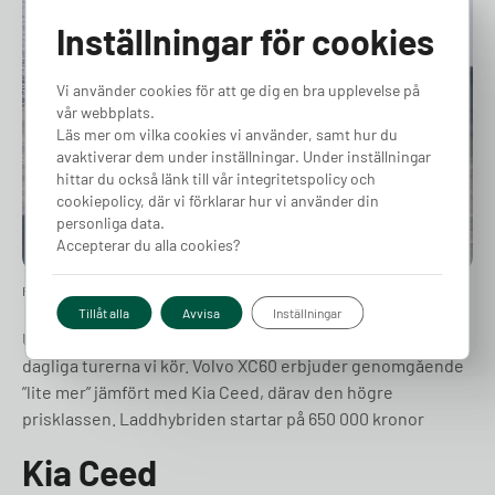
Inställningar för cookies
Gratis rådgivning
på 30 sekunder
Vi använder cookies för att ge dig en bra upplevelse på
vår webbplats.
Läs mer om vilka cookies vi använder, samt hur du
Svara på några snabba frågor så hjälper vi dig välja rätt
avaktiverar dem under inställningar. Under inställningar
laddbox eller batteri. Gratis rådgivning – inget
hittar du också länk till vår integritetspolicy och
köptvång.
cookiepolicy, där vi förklarar hur vi använder din
personliga data.
Accepterar du alla cookies?
Se ditt pris
Foto: Volvo
Tillåt alla
Avvisa
Inställningar
Upp till 78 km eldrift, det är betydligt längre än de flesta
dagliga turerna vi kör. Volvo XC60 erbjuder genomgående
”lite mer” jämfört med Kia Ceed, därav den högre
prisklassen. Laddhybriden startar på 650 000 kronor
Kia Ceed