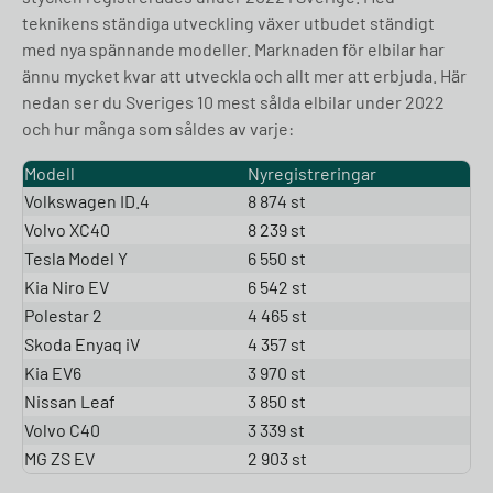
teknikens ständiga utveckling växer utbudet ständigt
med nya spännande modeller. Marknaden för elbilar har
ännu mycket kvar att utveckla och allt mer att erbjuda. Här
nedan ser du Sveriges 10 mest sålda elbilar under 2022
och hur många som såldes av varje:
Modell
Nyregistreringar
Volkswagen ID.4
8 874 st
Volvo XC40
8 239 st
Tesla Model Y
6 550 st
Kia Niro EV
6 542 st
Polestar 2
4 465 st
Skoda Enyaq iV
4 357 st
Kia EV6
3 970 st
Nissan Leaf
3 850 st
Volvo C40
3 339 st
MG ZS EV
2 903 st