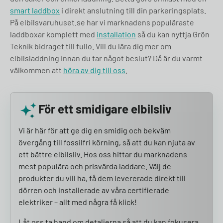
smart laddbox
i direkt anslutning till din parkeringsplats.
På elbilsvaruhuset.se har vi marknadens populäraste
laddboxar komplett med
installation
så du kan nyttja Grön
Teknik bidraget
till fullo. Vill du lära dig mer om
elbilsladdning innan du tar något beslut? Då är du varmt
välkommen att
höra av dig till oss
.
För ett smidigare elbilsliv
Vi är här för att ge dig en smidig och bekväm
övergång till fossilfri körning, så att du kan njuta av
ett bättre elbilsliv. Hos oss hittar du marknadens
mest populära och prisvärda laddare. Välj de
produkter du vill ha, få dem levererade direkt till
dörren och installerade av våra certifierade
elektriker – allt med några få klick!
Låt oss ta hand om detaljerna så att du kan fokusera