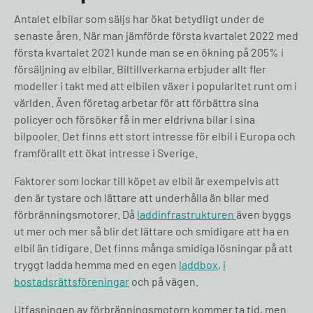
Antalet elbilar som säljs har ökat betydligt under de
senaste åren. När man jämförde första kvartalet 2022 med
första kvartalet 2021 kunde man se en ökning på 205% i
försäljning av elbilar. Biltillverkarna erbjuder allt fler
modeller i takt med att elbilen växer i popularitet runt om i
världen. Även företag arbetar för att förbättra sina
policyer och försöker få in mer eldrivna bilar i sina
bilpooler. Det finns ett stort intresse för elbil i Europa och
framförallt ett ökat intresse i Sverige.
Faktorer som lockar till köpet av elbil är exempelvis att
den är tystare och lättare att underhålla än bilar med
förbränningsmotorer. Då
laddinfrastrukturen
även byggs
ut mer och mer så blir det lättare och smidigare att ha en
elbil än tidigare. Det finns många smidiga lösningar på att
tryggt ladda hemma med en egen
laddbox
,
i
bostadsrättsföreningar
och på vägen.
Utfasningen av förbränningsmotorn kommer ta tid, men