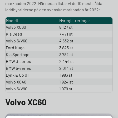
marknaden 2022. Här nedan listar vi de 10 mest sålda
laddhybriderna på den svenska marknaden år 2022:
Modell
Nyregistreringar
Volvo XC60
8 127 st
Kia Ceed
7 471 st
Volvo S/V60
4 632 st
Ford Kuga
3 845 st
Kia Sportage
3 782 st
BMW 3-series
2 444 st
BMW 5-series
2 014 st
Lynk & Co 01
1 983 st
Volvo XC40
1 924 st
Volvo S/V90
1 979 st
Volvo XC60