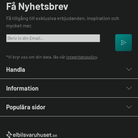
Få Nyhetsbrev
Få tillgång till exklusiva erbjudanden, inspiration och
mycket mer.
*Vi bryr oss om din data, läs vår
integritetspolicy
.
Handla
Laddboxar
Information
Laddkablar
Kabelhållare
Om oss
Stolpar & Fästen
Populära sidor
Kontakta oss
Portabla Laddare
Vanliga frågor & svar
Lastbalanserare
Fri offert
Nyheter & Artiklar
Batterilagring
Elbilsladdare BRF
El-lexikon
Övriga tillbehör
Elbilsladdare företag
Installation