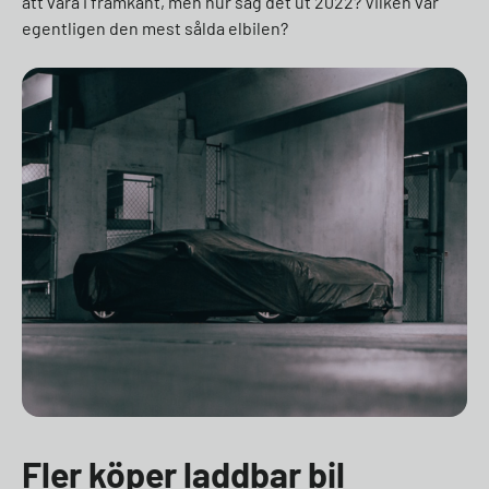
att vara i framkant, men hur såg det ut 2022? Vilken var
egentligen den mest sålda elbilen?
Fler köper laddbar
bil