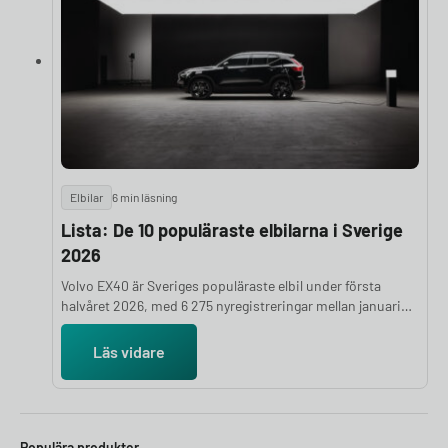
Elbilar
6 min läsning
Lista: De 10 populäraste elbilarna i Sverige
2026
Volvo EX40 är Sveriges populäraste elbil under första
halvåret 2026, med 6 275 nyregistreringar mellan januari
och juni. Det är klart fler än tvåan Tesla Model Y som
registrerats 4 862 gånger under samma period. Här är de
Läs vidare
tio elbilsmodeller som flest svenskar valt hittills under
2026, med färska siffror från Mobility Sweden.
Populära produkter