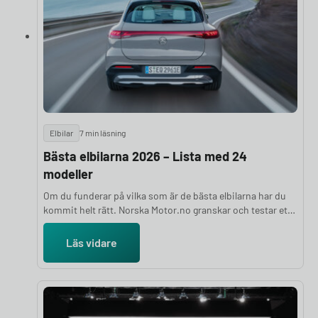
Elbilar
7 min läsning
Bästa elbilarna 2026 – Lista med 24
modeller
Om du funderar på vilka som är de bästa elbilarna har du
kommit helt rätt. Norska Motor.no granskar och testar ett
stort antal elbilar varje år för att ge dig en objektiv och
välgrundad ranking. Bedömningarna bygger på en hel rad
Läs vidare
parametrar, bland annat prestanda, räckvidd, komfort,
lastutrymme och prisvärdhet, kombinerat med
experternas subjektiva intryck. I den här artikeln
presenterar vi de 24 bästa elbilarna 2026.