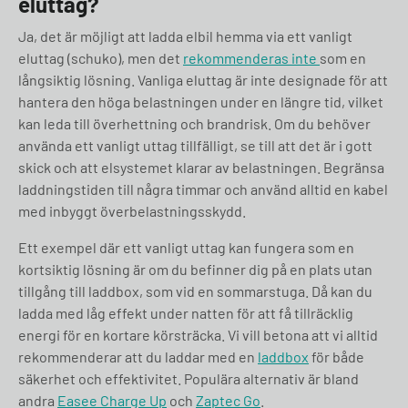
eluttag?
Ja, det är möjligt att ladda elbil hemma via ett vanligt
eluttag (schuko), men det
rekommenderas inte
som en
långsiktig lösning. Vanliga eluttag är inte designade för att
hantera den höga belastningen under en längre tid, vilket
kan leda till överhettning och brandrisk. Om du behöver
använda ett vanligt uttag tillfälligt, se till att det är i gott
skick och att elsystemet klarar av belastningen. Begränsa
laddningstiden till några timmar och använd alltid en kabel
med inbyggt överbelastningsskydd.
Ett exempel där ett vanligt uttag kan fungera som en
kortsiktig lösning är om du befinner dig på en plats utan
tillgång till laddbox, som vid en sommarstuga. Då kan du
ladda med låg effekt under natten för att få tillräcklig
energi för en kortare körsträcka. Vi vill betona att vi alltid
rekommenderar att du laddar med en
laddbox
för både
säkerhet och effektivitet. Populära alternativ är bland
andra
Easee Charge Up
och
Zaptec Go
.