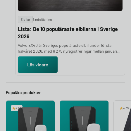
Elbilar
6 min läsning
Lista: De 10 populäraste elbilarna i Sverige
2026
Volvo EX40 är Sveriges populäraste elbil under första
halvåret 2026, med 6 275 nyregistreringar mellan januari
och juni. Det är klart fler än tvåan Tesla Model Y som
registrerats 4 862 gånger under samma period. Här är de
Läs vidare
tio elbilsmodeller som flest svenskar valt hittills under
2026, med färska siffror från Mobility Sweden.
Populära produkter
4.60
4.55