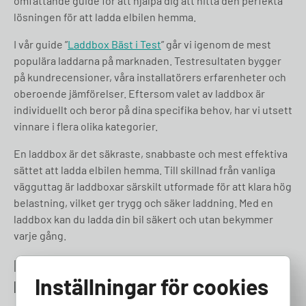
omfattande guide för att hjälpa dig att hitta den perfekta
lösningen för att ladda elbilen hemma.
I vår guide ”
Laddbox Bäst i Test
” går vi igenom de mest
populära laddarna på marknaden. Testresultaten bygger
på kundrecensioner, våra installatörers erfarenheter och
oberoende jämförelser. Eftersom valet av laddbox är
individuellt och beror på dina specifika behov, har vi utsett
vinnare i flera olika kategorier.
En laddbox är det säkraste, snabbaste och mest effektiva
sättet att ladda elbilen hemma. Till skillnad från vanliga
vägguttag är laddboxar särskilt utformade för att klara hög
belastning, vilket ger trygg och säker laddning. Med en
laddbox kan du ladda din bil säkert och utan bekymmer
varje gång.
Miljöaspekter av att ladda elbil
Inställningar för cookies
hemma