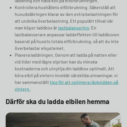
laddning och hålla koll på elförbrukningen.
Kontrollera hushållets elförbrukning. Säkerställ att
huvudsäkringen klarar av den extra belastningen för
att undvika överbelastning. Ett populärt tillval när
man köper laddbox är
lastbalansering
. En
lastbalanserare anpassar laddeffekten till laddboxen
baserat på husets totala elförbrukning, så att du inte
överbelastar elsystemet.
Planera laddningen. Genom att ladda på natten eller
vid tider med lägre elpriser kan du minska
kostnaderna och utnyttja din laddbox optimalt. Att
köra elbil på vintern innebär särskilda utmaningar, vi
har sammanställt
tips för att optimera räckvidden på
vintern.
Därför ska du ladda elbilen hemma