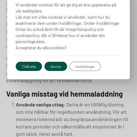
Att ladda hemma med grön el kan minska ditt
Vi använder cookies för att ge dig en bra upplevelse på
klimatavtryck. Genom att använda el från solpaneler eller
vår webbplats.
välja ett elavtal med förnybar energi kan du göra din
Läs mer om vilka cookies vi använder, samt hur du
avaktiverar dem under inställningar. Under inställningar
körning ännu mer miljövänlig. Du kan kombinera din
hittar du också länk till vår integritetspolicy och
laddning med ett solcellssystem med
batterilagring
för att
cookiepolicy, där vi förklarar hur vi använder din
ytterligare minska beroendet av fossil-energi och sänka
personliga data.
dina elkostnader.
Accepterar du alla cookies?
Dessutom innebär hemmaladdning färre resor till publika
laddstationer, vilket sparar både tid och energi. Överväg
Tillåt alla
Avvisa
Inställningar
att välja en laddbox med smarta funktioner som
schemaläggning för att få maximal nytta.
Vanliga misstag vid hemmaladdning
Använda vanliga uttag:
Detta är en tillfällig lösning
och inte hållbar för regelbunden användning. För att
minimera riskerna bör du begränsa användningen till
kortare perioder och säkerställa att elsystemet är i
gott skick. Helst avstå helt.