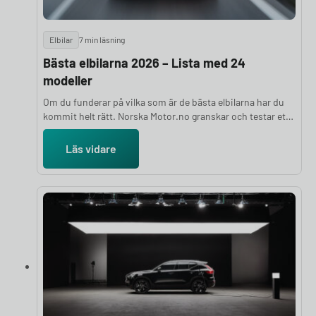
Elbilar
7 min läsning
Bästa elbilarna 2026 – Lista med 24
modeller
Om du funderar på vilka som är de bästa elbilarna har du
kommit helt rätt. Norska Motor.no granskar och testar ett
stort antal elbilar varje år för att ge dig en objektiv och
välgrundad ranking. Bedömningarna bygger på en hel rad
Läs vidare
parametrar, bland annat prestanda, räckvidd, komfort,
lastutrymme och prisvärdhet, kombinerat med
experternas subjektiva intryck. I den här artikeln
presenterar vi de 24 bästa elbilarna 2026.