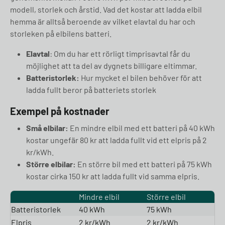
modell, storlek och årstid. Vad det kostar att ladda elbil
hemma är alltså beroende av vilket elavtal du har och
storleken på elbilens batteri.
Elavtal
: Om du har ett rörligt timprisavtal får du
möjlighet att ta del av dygnets billigare eltimmar.
Batteristorlek:
Hur mycket el bilen behöver för att
ladda fullt beror på batteriets storlek
Exempel på kostnader
Små elbilar:
En mindre elbil med ett batteri på 40 kWh
kostar ungefär 80 kr att ladda fullt vid ett elpris på 2
kr/kWh.
Större elbilar:
En större bil med ett batteri på 75 kWh
kostar cirka 150 kr att ladda fullt vid samma elpris.
Mindre elbil
Större elbil
Batteristorlek
40 kWh
75 kWh
Elpris
2 kr/kWh
2 kr/kWh