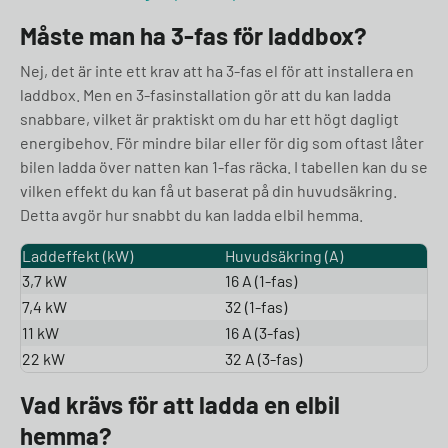
Måste man ha 3-fas för laddbox?
Nej, det är inte ett krav att ha 3-fas el för att installera en
laddbox. Men en 3-fasinstallation gör att du kan ladda
snabbare, vilket är praktiskt om du har ett högt dagligt
energibehov. För mindre bilar eller för dig som oftast låter
bilen ladda över natten kan 1-fas räcka. I tabellen kan du se
vilken effekt du kan få ut baserat på din huvudsäkring.
Detta avgör hur snabbt du kan ladda elbil hemma.
Laddeffekt (kW)
Huvudsäkring (A)
3,7 kW
16 A (1-fas)
7,4 kW
32 (1-fas)
11 kW
16 A (3-fas)
22 kW
32 A (3-fas)
Vad krävs för att ladda en elbil
hemma?