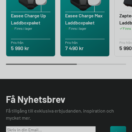
Easee Charge Up
Easee Charge Max
Zapte
Laddboxpaket
Laddboxpaket
Ladd
Finns i lager
Finns i lager
Finns 
Pris från
Pris från
Pris från
5 990
kr
7 490
kr
5 99
Få Nyhetsbrev
Få tillgång till exklusiva erbjudanden, inspiration och
mycket mer.