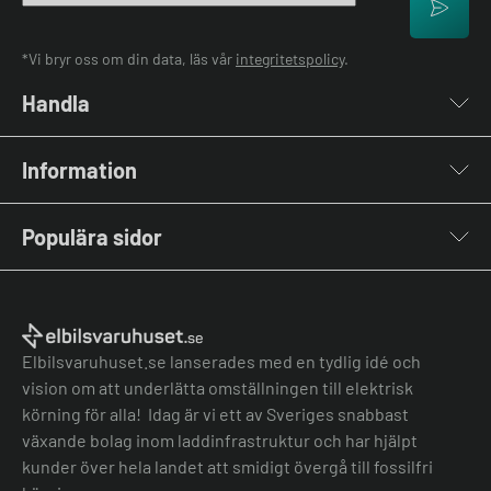
*Vi bryr oss om din data, läs vår
integritetspolicy
.
Handla
Laddboxar
Information
Laddkablar
Kabelhållare
Om oss
Stolpar & Fästen
Populära sidor
Kontakta oss
Portabla Laddare
Vanliga frågor & svar
Lastbalanserare
Fri offert
Nyheter & Artiklar
Batterilagring
Elbilsladdare BRF
El-lexikon
Övriga tillbehör
Elbilsladdare företag
Installation
Laddbox bäst i test
Elbilsvaruhuset.se lanserades med en tydlig idé och
Grön teknik bidrag
Bilmärken
vision om att underlätta omställningen till elektrisk
Lastbalansering
Jämför laddboxar
körning för alla! Idag är vi ett av Sveriges snabbast
Köpvillkor
Jämför hembatterier
växande bolag inom laddinfrastruktur och har hjälpt
Köpvillkor batteri
kunder över hela landet att smidigt övergå till fossilfri
Felanmälan