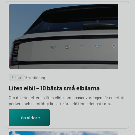
Elbilar
15 min läsning
Liten elbil – 10 bästa små elbilarna
Om du letar efter en liten elbil som passar vardagen, är enkel att
parkera och samtidigt kul att köra, då finns det gott om
alternativ att välja bland idag. Små elbilar blir alltmer populära,
särskilt bland förare som främst kör i stan eller kortare sträckor.
Läs vidare