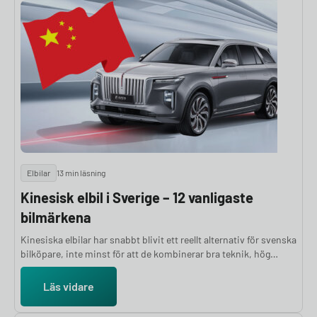
Elbilar
13 min läsning
Kinesisk elbil i Sverige – 12 vanligaste
bilmärkena
Kinesiska elbilar har snabbt blivit ett reellt alternativ för svenska
bilköpare, inte minst för att de kombinerar bra teknik, hög
utrustningsnivå och attraktiva priser. Märken som BYD, MG och
Zeekr har redan bevisat att de kan leverera både säkerhet och
Läs vidare
kvalitet som matchar (och ibland överträffar) europeiska
konkurrenter. Men som med alla bilköp gäller det att göra sin