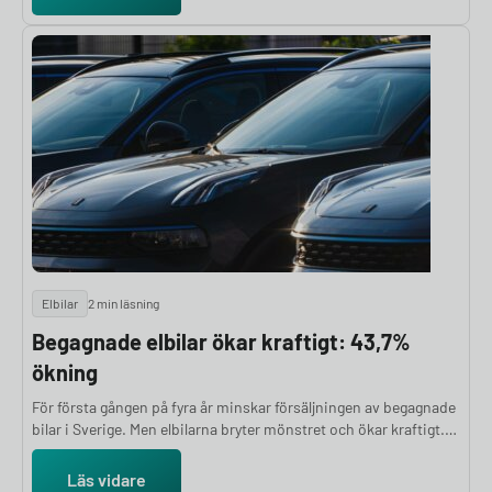
elbilar från Nissan, Citroën och MG.
Elbilar
2 min läsning
Begagnade elbilar ökar kraftigt: 43,7%
ökning
För första gången på fyra år minskar försäljningen av begagnade
bilar i Sverige. Men elbilarna bryter mönstret och ökar kraftigt.
Det presenterar Kvdbil i senaste rapport. Läs vidare om varför
fler nu väljer begagnade elbilar.
Läs vidare