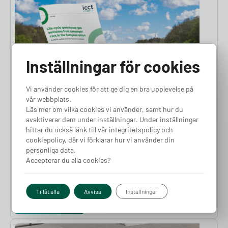
Inställningar för cookies
Vi använder cookies för att ge dig en bra upplevelse på
vår webbplats.
Läs mer om vilka cookies vi använder, samt hur du
Allmänt
5 min läsning
avaktiverar dem under inställningar. Under inställningar
hittar du också länk till vår integritetspolicy och
Elbilar minskar utsläppen med 73 procent –
cookiepolicy, där vi förklarar hur vi använder din
visar ny EU-studie
personliga data.
Accepterar du alla cookies?
Elbilar är det överlägset bästa alternativet för att minska
klimatpåverkan från personbilar i EU. Det konstateras i en ny
rapport från International Council on Clean Transportation
Tillåt alla
Avvisa
Inställningar
(ICCT), där man analyserat hela livscykelutsläppen för flera olika
Läs vidare
biltyper. Här presenterar vi rapportens viktigaste slutsatser.