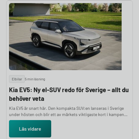
Elbilar
5 min läsning
Kia EV5: Ny el-SUV redo för Sverige – allt du
behöver veta
Kia EV5 är snart här. Den kompakta SUV:en lanseras i Sverige
under hösten och blir ett av märkets viktigaste kort i kampen
om elbilsköparna. I den här artikeln reder vi ut allt vi vet om Kia
EV5 redan nu.
Läs vidare