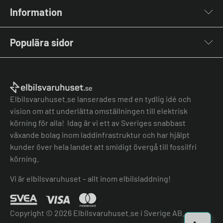
Laddboxar
Information
Laddkablar
Kabelhållare
Om oss
Stolpar & Fästen
Populära sidor
Kontakta oss
Portabla Laddare
Vanliga frågor & svar
Lastbalanserare
Fri offert
Nyheter & Artiklar
Batterilagring
Elbilsladdare BRF
El-lexikon
Övriga tillbehör
Elbilsladdare företag
Installation
Laddbox bäst i test
Elbilsvaruhuset.se lanserades med en tydlig idé och
Grön teknik bidrag
Bilmärken
vision om att underlätta omställningen till elektrisk
Lastbalansering
Jämför laddboxar
körning för alla! Idag är vi ett av Sveriges snabbast
Köpvillkor
Jämför hembatterier
växande bolag inom laddinfrastruktur och har hjälpt
Köpvillkor batteri
kunder över hela landet att smidigt övergå till fossilfri
Felanmälan
körning.
Hantera cookies
Vi är elbilsvaruhuset – allt inom elbilsladdning!
Copyright © 2026 Elbilsvaruhuset.se i Sverige AB.