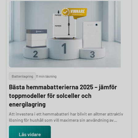
research. Här går vi igenom alla kinesiska elbilar som finns i
Sverige idag.
Batterilagring
11 min läsning
Bästa hemmabatterierna 2025 – jämför
toppmodeller för solceller och
energilagring
Att investera i ett hemmabatteri har blivit en alltmer attraktiv
lösning för hushåll som vill maximera sin användning av
solenergi, minska elkostnaderna och öka sin energisäkerhet.
Med ett växande utbud av batterisystem på marknaden kan det
Läs vidare