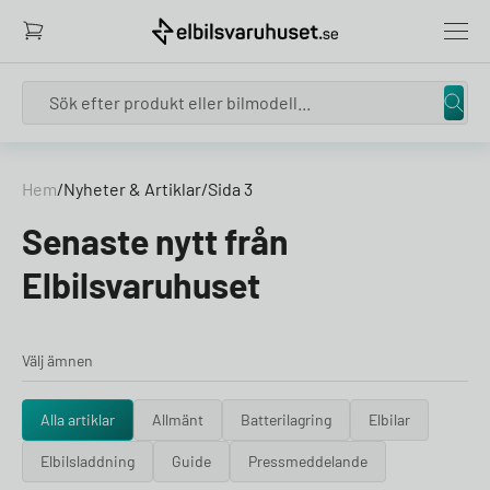
Search
Hem
/
Nyheter & Artiklar
/
Sida 3
Senaste nytt från
Elbilsvaruhuset
Välj ämnen
Alla artiklar
Allmänt
Batterilagring
Elbilar
Elbilsladdning
Guide
Pressmeddelande