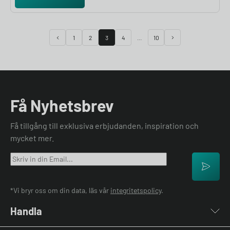
dock vara utmanande att välja rätt. I denna guide presenterar vi
de fem bästa hemmabatterierna 2025, jämför deras egenskaper
och hjälper dig att hitta det system som bäst passar dina behov.
1
2
3
4
…
10
Få Nyhetsbrev
Få tillgång till exklusiva erbjudanden, inspiration och
mycket mer.
*Vi bryr oss om din data, läs vår
integritetspolicy
.
Handla