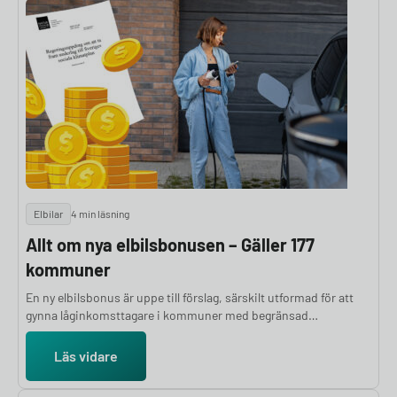
Elbilar
4 min läsning
Allt om nya elbilsbonusen – Gäller 177
kommuner
En ny elbilsbonus är uppe till förslag, särskilt utformad för att
gynna låginkomsttagare i kommuner med begränsad
kollektivtrafik. Totalt omfattas 177 kommuner, och upp till 54
000 kronor kan betalas ut per hushåll. Gäller elbilsbonusen i din
Läs vidare
kommun?