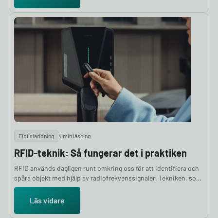
Elbilsladdning
4 min läsning
RFID-teknik: Så fungerar det i praktiken
RFID används dagligen runt omkring oss för att identifiera och
spåra objekt med hjälp av radiofrekvenssignaler. Tekniken, som
står för Radio Frequency Identification, fungerar genom att
läsare avkodar information från speciella taggar utan att fysisk
Läs vidare
kontakt behövs. RFID-system består av tre
huvudkomponenter: en tagg, en läsare och en antenn.