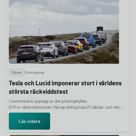
2025:13). Om det går igenom väntas lagen börja gälla den 29 maj
2026. Men, inget är beslutat ännu.
Elbilar
3 min läsning
Tesla och Lucid imponerar stort i världens
största räckviddstest
I sommarens upplaga av det prestigefyllda
El Prix‑räckviddstestet i Norge deltog hela 27 elbilar, och det
blev ett tufft toppmöte. Lucid Air satte nytt rekord med 832 km,
medan Tesla Model Y visade upp en imponerande avvikelse mot
Läs vidare
sin officiella WLTP‑siffra.