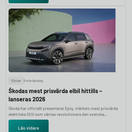
materialval som gör den till den perfekta flaggskeppsmodellen
för Polestar.
Elbilar
5 min läsning
Škodas mest prisvärda elbil hittills –
lanseras 2026
Skoda har officiellt presenterat Epiq, märkets mest prisvärda
elektriska SUV som väntas revolutionera den svenska
budgetelbilsmarknaden. Med ett förväntat startpris runt 300
000 kronor och världspremiär planerad till mitten av 2026,
Läs vidare
positioneras Epiq som en direktkonkurrent till dagens billigaste