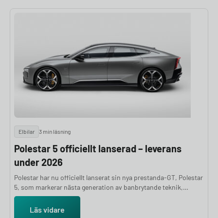
Elbilar
3 min läsning
Polestar 5 officiellt lanserad – leverans
under 2026
Polestar har nu officiellt lanserat sin nya prestanda-GT, Polestar
5, som markerar nästa generation av banbrytande teknik,
design och hållbarhet inom elbilssegmentet. Med en startpris
från 1 345 000 kronor (Dual motor) och 1 599 000 kronor
Läs vidare
(Performance), levererar Polestar 5 hög effekt, lång räckvidd och