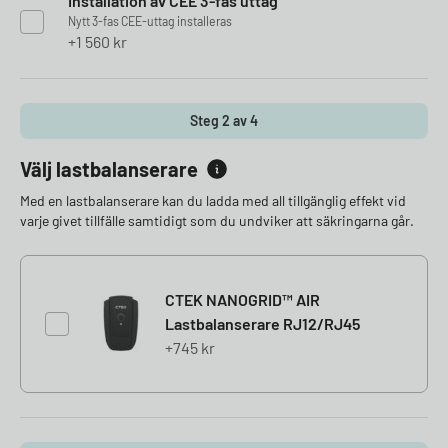
Installation av CEE 3-fas uttag
Nytt 3-fas CEE-uttag installeras
1 560
kr
Steg 2 av 4
Välj lastbalanserare
Med en lastbalanserare kan du ladda med all tillgänglig effekt vid
varje givet tillfälle samtidigt som du undviker att säkringarna går.
CTEK NANOGRID™ AIR
Lastbalanserare RJ12/RJ45
745
kr