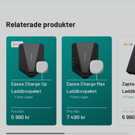
Relaterade produkter
4.60
4.55
Easee Charge Up
Easee Charge Max
Zapte
Laddboxpaket
Laddboxpaket
Ladd
Finns i lager
Finns i lager
Finns 
Pris från
Pris från
Pris från
5 990
kr
7 490
kr
5 99