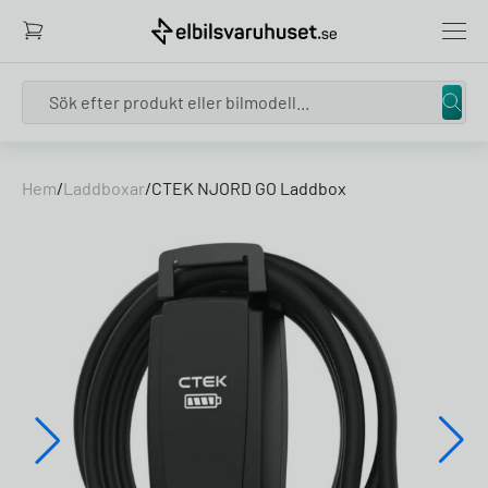
Search
Skip to content
Hem
/
Laddboxar
/
CTEK NJORD GO Laddbox