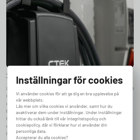
Smidig laddning överallt
Inställningar för cookies
Det enda som krävs för att komma igång med CTEK NJORD
Vi använder cookies för att ge dig en bra upplevelse på
GO är ett trefas-uttag. Har du redan ett uttag hemma är
vår webbplats.
det bara att koppla på och börja ladda. För dig som
Läs mer om vilka cookies vi använder, samt hur du
behöver installera ett nytt trefas-uttag hemma väljer du
avaktiverar dem under inställningar. Under inställningar
helt enkelt med installation. Med den integrerade 5-
hittar du också länk till vår integritetspolicy och
cookiepolicy, där vi förklarar hur vi använder din
meters laddkabeln kan du enkelt koppla in din elbil för
personliga data.
laddning så länge du har tillgång till ett trefas-uttag.
Accepterar du alla cookies?