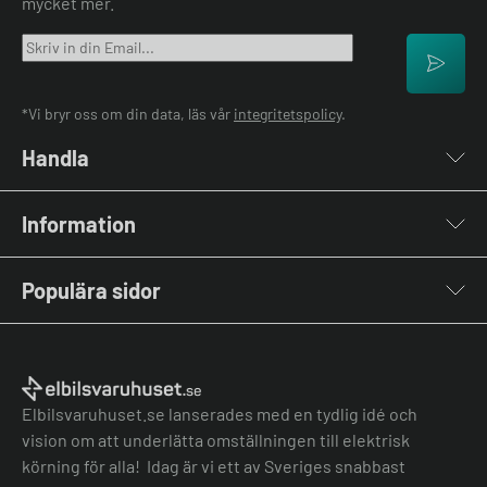
mycket mer.
*Vi bryr oss om din data, läs vår
integritetspolicy
.
Handla
Laddboxar
Information
Laddkablar
Kabelhållare
Om oss
Stolpar & Fästen
Populära sidor
Kontakta oss
Portabla Laddare
Vanliga frågor & svar
Lastbalanserare
Fri offert
Nyheter & Artiklar
Batterilagring
Elbilsladdare BRF
El-lexikon
Övriga tillbehör
Elbilsladdare företag
Installation
Laddbox bäst i test
Elbilsvaruhuset.se lanserades med en tydlig idé och
Grön teknik bidrag
Bilmärken
vision om att underlätta omställningen till elektrisk
Lastbalansering
Jämför laddboxar
körning för alla! Idag är vi ett av Sveriges snabbast
Köpvillkor