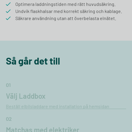
Optimera laddningstiden med rätt huvudsäkring.
Undvik flaskhalsar med korrekt säkring och kablage.
Säkrare användning utan att överbelasta elnätet.
Så går det till
01
Välj Laddbox
Beställ elbilsladdare med installation på hemsidan
02
Matchas med elektriker